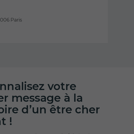
5006 Paris
nnalisez votre
er message à la
re d’un être cher
t !