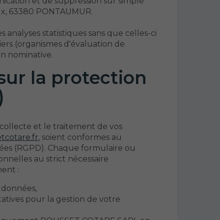
unication et de suppression sur simple
ux, 63380 PONTAUMUR.
alyses statistiques sans que celles-ci
iers (organismes d'évaluation de
n nominative.
ur la protection
)
llecte et le traitement de vos
tcotare.fr
, soient conformes au
nées (RGPD). Chaque formulaire ou
onnelles au strict nécessaire
ent :
s données,
tatives pour la gestion de votre