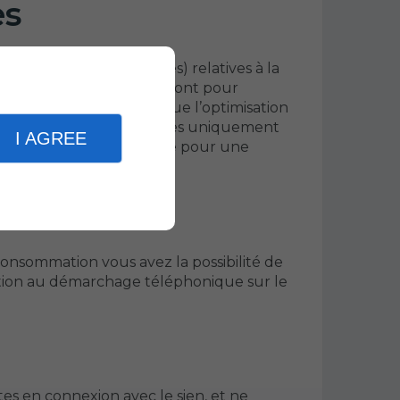
es
ations (non personnelles) relatives à la
ookies déposés par Linkeo ont pour
tion des visiteurs ainsi que l’optimisation
s, ceux-ci ne seront utilisés uniquement
I AGREE
w.roussetcotare.fr
, et ce pour une
archage
onsommation vous avez la possibilité de
sition au démarchage téléphonique sur le
s en connexion avec le sien, et ne