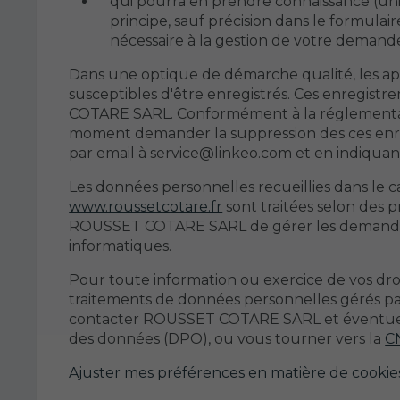
qui pourra en prendre connaissance 
principe, sauf précision dans le formulair
nécessaire à la gestion de votre demande
Dans une optique de démarche qualité, les appe
susceptibles d'être enregistrés. Ces enregis
COTARE SARL. Conformément à la réglementatio
moment demander la suppression des ces enre
par email à service@linkeo.com et en indiqu
Les données personnelles recueillies dans le c
www.roussetcotare.fr
sont traitées selon des 
ROUSSET COTARE SARL de gérer les demandes 
informatiques.
Pour toute information ou exercice de vos droi
traitements de données personnelles gérés
contacter ROUSSET COTARE SARL et éventuel
des données (DPO), ou vous tourner vers la
C
Ajuster mes préférences en matière de cookie