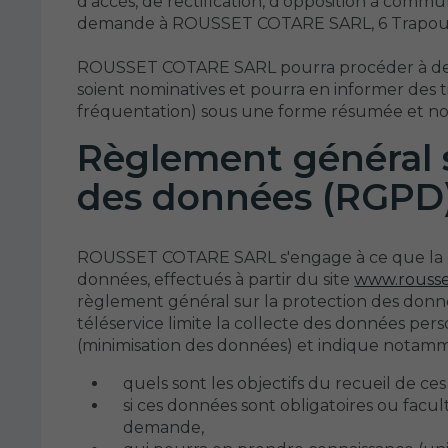
d'accès, de rectification, d'opposition à comm
demande à ROUSSET COTARE SARL, 6 Trapo
ROUSSET COTARE SARL pourra procéder à des an
soient nominatives et pourra en informer des t
fréquentation) sous une forme résumée et no
Règlement général s
des données (RGPD
ROUSSET COTARE SARL s'engage à ce que la co
données, effectués à partir du site
www.rousse
règlement général sur la protection des don
téléservice limite la collecte des données pers
(minimisation des données) et indique notamm
quels sont les objectifs du recueil de ce
si ces données sont obligatoires ou facul
demande,