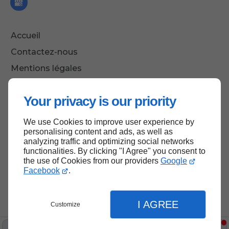
Accueil
Contactez-nous
Mentions légales
Plan du site
Your privacy is our priority
We use Cookies to improve user experience by
Haut de page
personalising content and ads, as well as
analyzing traffic and optimizing social networks
functionalities. By clicking "I Agree" you consent to
the use of Cookies from our providers
Google
Facebook
.
I AGREE
Customize